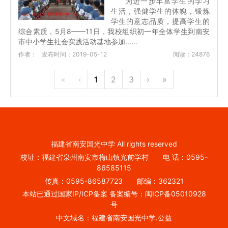
为进一步丰富学生的学习
生活，强健学生的体魄，锻炼
学生的意志品质，提高学生的
综合素质，5月8——11日，我校组织初一年全体学生到南安
市中小学生社会实践活动基地参加...…
作者：
发布时间：2019-05-12
阅读：24876
«
‹
1
2
3
›
»
福建省南安国光中学 All rights reserved
校址：福建省泉州南安市梅山镇光前学村 电 话：0595-
86585115
传真：0595-86587723 邮编：362321
本站已通过国家IP/ICP备案 备案编号：闽ICP备05010928
号
中文域名：福建省南安国光中学.公益