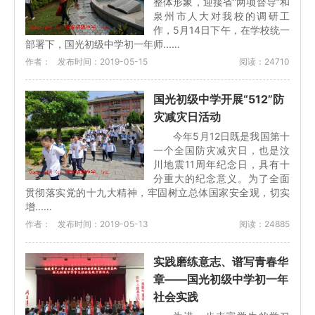
整体形象，迎接省“两项督导”和
泉州市人大对我校的调研工
作，5月14日下午，在学校统一
部署下，国光初级中学初一年师...…
作者：
发布时间：2019-05-15
阅读：24710
国光初级中学开展“512”防
灾减灾日活动
今年5月12日既是我国第十
一个全国防灾减灾日，也是汶
川地震11周年纪念日，具有十
分重大的纪念意义。为了全面
贯彻落实党的十九大精神，牢固树立总体国家安全观，切实
增...…
作者：
发布时间：2019-05-13
阅读：24885
实践磨练意志、谱写青春华
章——国光初级中学初一年
社会实践