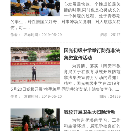
心发展最快速、个性成长最关
键的时期,同时也是心灵成长的
一个神秘的过程。处于青春期
的学生，对性懵懂又好奇、对事冲动又脆弱、对人敏感又易
伤，对...…
作者：
发布时间：2019-05-29
阅读：25117
国光初级中学举行防范非法
集资宣传活动
为贯彻、落实《南安市教
育局关于在教育系统开展防范
非法集资宣传月活动的通知》
精神，国光初级中学在2019年
5月20日积极开展”携手筑网·同防共治”防范非法集资宣传...…
作者：
发布时间：2019-05-20
阅读：24859
我校开展卫生大扫除活动
为营造优美的学习、工作
和生活环境，展现学校良好的