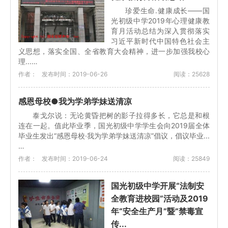
珍爱生命.健康成长——国
光初级中学2019年心理健康教
育月活动总结为深入贯彻落实
习近平新时代中国特色社会主
义思想，落实全国、全省教育大会精神，进一步加强我校心
理...…
作者：
发布时间：2019-06-26
阅读：25628
感恩母校●我为学弟学妹送清凉
泰戈尔说：无论黄昏把树的影子拉得多长，它总是和根
连在一起。值此毕业季，国光初级中学学生会向2019届全体
毕业生发出“感恩母校·我为学弟学妹送清凉”倡议，倡议毕业...
…
作者：
发布时间：2019-06-24
阅读：25849
国光初级中学开展“法制安
全教育进校园”活动及2019
年“安全生产月”暨“禁毒宣
传...