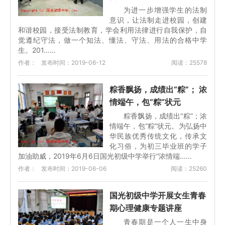
为进一步增强学生的法制
意识，让法制走进校园，创建
和谐校园，接受法制教育，学会利用法律进行自我保护，自
觉遵纪守法，做一个知法、懂法、守法、用法的合格中学
生。201...…
作者：
发布时间：2019-06-12
阅读：25578
粽香飘扬，成绩出“粽”； 浓
情端午，包“粽”状元
粽香飘扬，成绩出“粽”；浓
情端午，包“粽”状元。为弘扬中
华民族优秀传统文化，传承文
化习俗，为初三毕业班的学子
加油助威，2019年6月6日国光初级中学举行“浓情端...…
作者：
发布时间：2019-06-06
阅读：25260
国光初级中学开展女生青春
期心理健康专题讲座
青春期是一个人一生中身