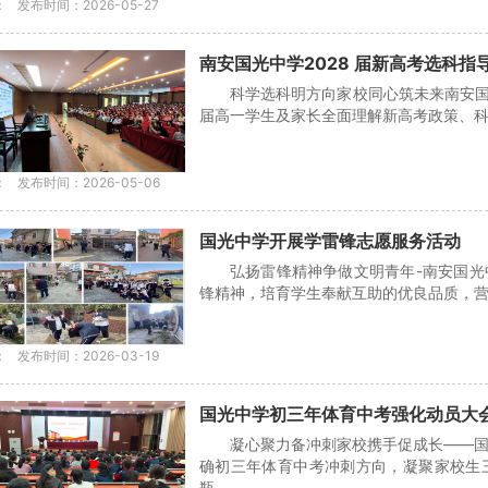
：
发布时间：2026-05-27
南安国光中学2028 届新高考选科指
科学选科明方向家校同心筑未来南安国光
届高一学生及家长全面理解新高考政策、科学
：
发布时间：2026-05-06
国光中学开展学雷锋志愿服务活动
弘扬雷锋精神争做文明青年-南安国
锋精神，培育学生奉献互助的优良品质，营造文
：
发布时间：2026-03-19
国光中学初三年体育中考强化动员大
凝心聚力备冲刺家校携手促成长——
确初三年体育中考冲刺方向，凝聚家校生
瓶...…