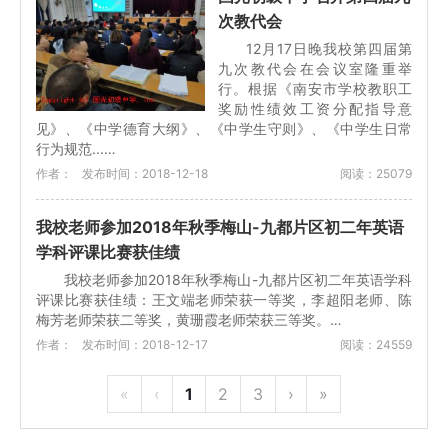
次教代会
12月17日晚我校第四届第
九次教代会在会议室隆重举
行。根据《南安市学校教职工
奖励性绩效工资分配指导意
见》、《中学德育大纲》、《中学生守则》、《中学生日常
行为规范...…
作者：
发布时间：2018-12-18
阅读：25079
我校老师参加2018年秋季梅山-九都片区初二年英语
学科评课比赛获佳绩
我校老师参加2018年秋季梅山-九都片区初二年英语学科
评课比赛获佳绩：王文端老师荣获一等奖，李超阳老师、陈
梅芳老师荣获二等奖，黄珊霞老师荣获三等奖。…
作者：
发布时间：2018-12-17
阅读：24559
«
‹
1
2
3
›
»