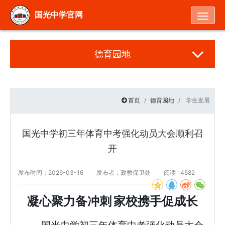
Togg
国光中学官网
德育园地
首页
德育园地
学生发展
国光中学初三年体育中考强化动员大会顺利召
开
发布时间：2026-03-16
发布者：政教保卫处
阅读 : 4582
凝心聚力备冲刺
家校携手促成长