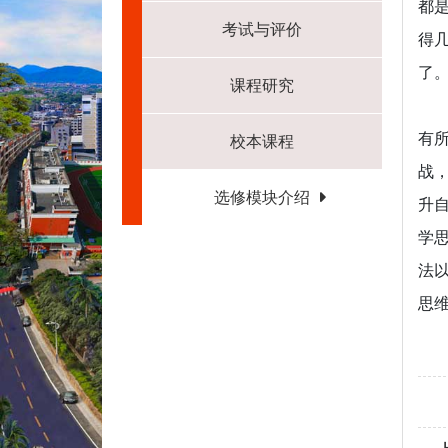
都
考试与评价
得
了
课程研究
有
校本课程
战
选修模块介绍
升
学
法
思