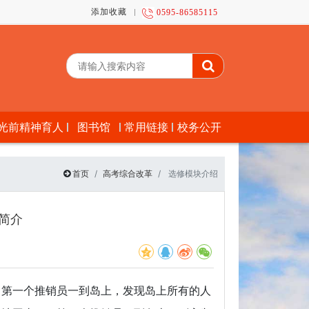
添加收藏
0595-86585115
光前精神育人
图书馆
常用链接
校务公开
首页
高考综合改革
选修模块介绍
简介
，第一个推销员一到岛上，发现岛上所有的人