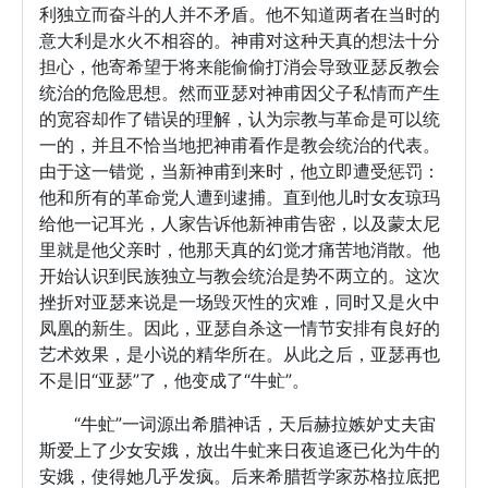
利独立而奋斗的人并不矛盾。他不知道两者在当时的
意大利是水火不相容的。神甫对这种天真的想法十分
担心，他寄希望于将来能偷偷打消会导致亚瑟反教会
统治的危险思想。然而亚瑟对神甫因父子私情而产生
的宽容却作了错误的理解，认为宗教与革命是可以统
一的，并且不恰当地把神甫看作是教会统治的代表。
由于这一错觉，当新神甫到来时，他立即遭受惩罚：
他和所有的革命党人遭到逮捕。直到他儿时女友琼玛
给他一记耳光，人家告诉他新神甫告密，以及蒙太尼
里就是他父亲时，他那天真的幻觉才痛苦地消散。他
开始认识到民族独立与教会统治是势不两立的。这次
挫折对亚瑟来说是一场毁灭性的灾难，同时又是火中
凤凰的新生。因此，亚瑟自杀这一情节安排有良好的
艺术效果，是小说的精华所在。从此之后，亚瑟再也
不是旧“亚瑟”了，他变成了“牛虻”。
“牛虻”一词源出希腊神话，天后赫拉嫉妒丈夫宙
斯爱上了少女安娥，放出牛虻来日夜追逐已化为牛的
安娥，使得她几乎发疯。后来希腊哲学家苏格拉底把