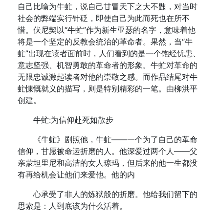
自己比喻为牛虻，说自己甘冒天下之大不韪，对当时
社会的弊端实行针砭，即使自己为此而死也在所不
惜。伏尼契以“牛虻”作为新生亚瑟的名字，意味着他
将是一个坚定的反教会统治的革命者。果然，当“牛
虻”出现在读者面前时，人们看到的是一个饱经忧患、
意志坚强、机智勇敢的革命者的形象。牛虻对革命的
无限忠诚激起读者对他的崇敬之感。而作品结尾对牛
虻慷慨就义的描写，则是特别精彩的一笔。由柳洪平
创建。
牛虻:为信仰赴死如散步
《牛虻》剧照他，牛虻——一个为了自己的革命
信仰，甘愿被命运折磨的人。他深爱过两个人——父
亲蒙坦里尼和高洁的女人琼玛，但后来的他一生都没
有再给机会让他们来爱他。他的内
心承受了非人的炼狱般的折磨。他给我们留下的
思索是：人到底该为什么活着。