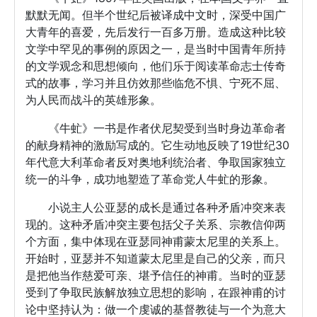
默默无闻。但半个世纪后被译成中文时，深受中国广
大青年的喜爱，先后发行一百多万册。造成这种比较
文学中罕见的事例的原因之一，是当时中国青年所持
的文学观念和思想倾向，他们乐于阅读革命志士传奇
式的故事，学习并且仿效那些临危不惧、宁死不屈、
为人民而战斗的英雄形象。
《牛虻》一书是作者伏尼契受到当时身边革命者
的献身精神的激励写成的。它生动地反映了19世纪30
年代意大利革命者反对奥地利统治者、争取国家独立
统一的斗争，成功地塑造了革命党人牛虻的形象。
小说主人公亚瑟的成长是通过各种矛盾冲突来表
现的。这种矛盾冲突主要包括父子关系、宗教信仰两
个方面，集中体现在亚瑟同神甫蒙太尼里的关系上。
开始时，亚瑟并不知道蒙太尼里是自己的父亲，而只
是把他当作慈爱可亲、堪予信任的神甫。当时的亚瑟
受到了争取民族解放独立思想的影响，在跟神甫的讨
论中坚持认为：做一个虔诚的基督教徒与一个为意大