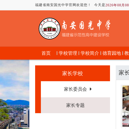
福建省南安国光中学官网欢迎您！
今天是
2026年08月
首页
学校管理
学校简介
德育园地
教
家
家长学校
家长委员会
家长专题