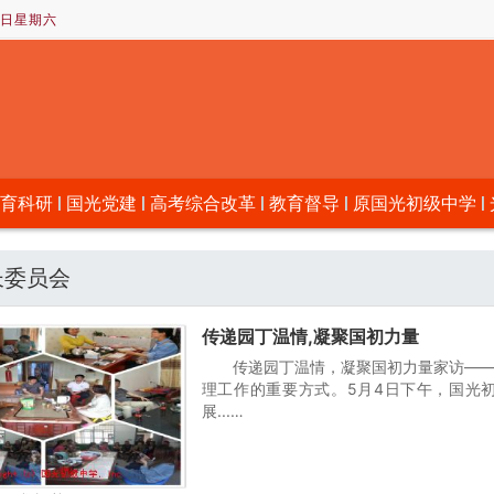
08日星期六
育科研
国光党建
高考综合改革
教育督导
原国光初级中学
长委员会
传递园丁温情,凝聚国初力量
传递园丁温情，凝聚国初力量家访—
理工作的重要方式。5月4日下午，国光
展...…