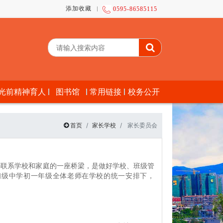
添加收藏
0595-86585115
光前精神育人
图书馆
常用链接
校务公开
首页
家长学校
家长委员会
—联系学校和家庭的一座桥梁，是做好学校、班级管
初级中学初一年级全体老师在学校的统一安排下，