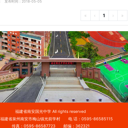
：
发布时间：2018-05-05
«
‹
1
›
»
福建省南安国光中学 All rights reserved
福建省泉州南安市梅山镇光前学村 电 话：0595-86585115
传真：0595-86587723 邮编：362321