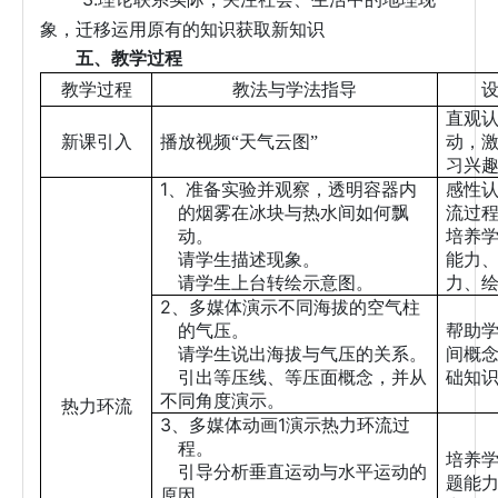
象，迁移运用原有的知识获取新知识
五、教学过程
教学过程
教法与学法指导
直观
新课引入
播放视频“天气云图”
动，
习兴
1
、准备实验并观察，透明容器内
感性
的烟雾在冰块与热水间如何飘
流过
动。
培养
请学生描述现象。
能力
请学生上台转绘示意图。
力、
2
、多媒体演示不同海拔的空气柱
的气压。
帮助
请学生说出海拔与气压的关系。
间概
引出等压线、等压面概念，并从
础知
不同角度演示。
热力环流
3
1
、多媒体动画
演示热力环流过
程。
培养
引导分析垂直运动与水平运动的
题能
原因。