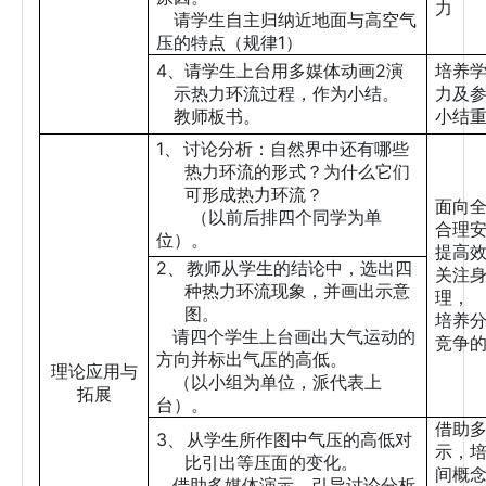
力
请学生自主归纳近地面与高空气
1
压的特点（规律
）
4
2
、请学生上台用多媒体动画
演
培养
示热力环流过程，作为小结。
力及
教师板书。
小结
1、
讨论分析：自然界中还有哪些
热力环流的形式？为什么它们
可形成热力环流？
面向
（以前后排四个同学为单
合理
位）。
提高
2、
教师从学生的结论中，选出四
关注
种热力环流现象，并画出示意
理，
图。
培养
请四个学生上台画出大气运动的
竞争
方向并标出气压的高低。
理论应用与
（以小组为单位，派代表上
拓展
台）。
借助
3、
从学生所作图中气压的高低对
示，
比引出等压面的变化。
间概
借助多媒体演示，引导讨论分析