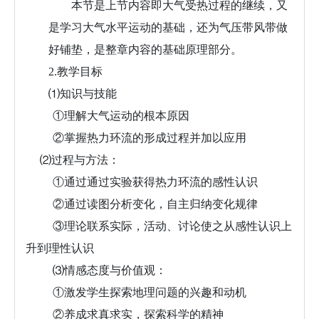
本节是上节内容即大气受热过程的继续，又
是学习大气水平运动的基础，还为气压带风带做
好铺垫，是整章内容的基础原理部分。
2.
教学目标
⑴
知识与技能
①
理解大气运动的根本原因
②
掌握热力环流的形成过程并加以应用
⑵
过程与方法：
①
通过通过实验获得热力环流的感性认识
②
通过读图分析变化，自主归纳变化规律
③理论联系实际，活动、讨论使之从感性认识上
升到理性认识
⑶
情感态度与价值观：
①
激发学生探索地理问题的兴趣和动机
②
养成求真求实，探索科学的精神