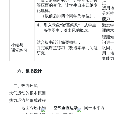
点。
等压面的变化。让学生自主归纳变
运用
化规律。
分析
（以前后排四个同学为单位）。
能力
4、
引入录象“诸葛祭风”，从学生
激发
所作图中，引出风的概念。
课的
理顺
结合板书设计简要概括，
识进
小结与
并完成课堂练习（改造本单元问题
巩固
课堂练习
研究）
用，
究能
六、板书设计
二、热力环流
大气运动的根本原因
热力环流的形成过程
地面冷热不均
空气垂直运动
同一水平方