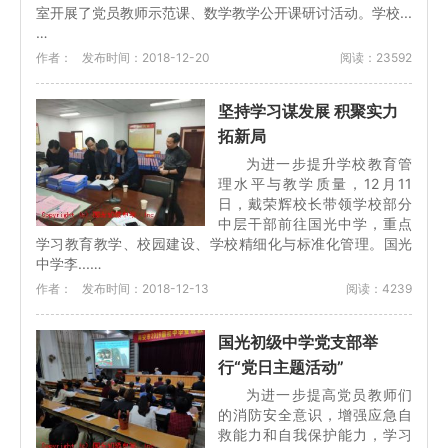
室开展了党员教师示范课、数学教学公开课研讨活动。学校...
…
作者：
发布时间：2018-12-20
阅读：23592
坚持学习谋发展 积聚实力
拓新局
为进一步提升学校教育管
理水平与教学质量，12月11
日，戴荣辉校长带领学校部分
中层干部前往国光中学，重点
学习教育教学、校园建设、学校精细化与标准化管理。国光
中学李...…
作者：
发布时间：2018-12-13
阅读：4239
国光初级中学党支部举
行“党日主题活动”
为进一步提高党员教师们
的消防安全意识，增强应急自
救能力和自我保护能力，学习