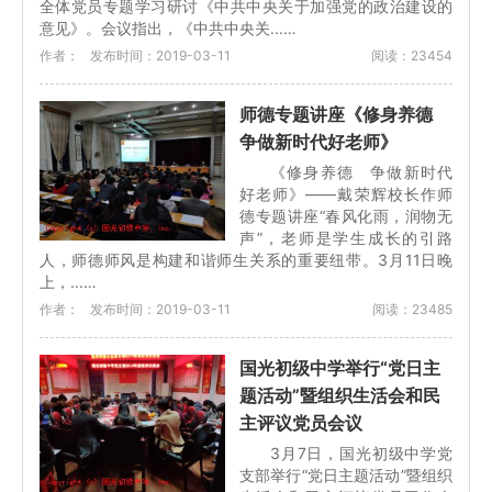
全体党员专题学习研讨《中共中央关于加强党的政治建设的
意见》。会议指出，《中共中央关...…
作者：
发布时间：2019-03-11
阅读：23454
师德专题讲座《修身养德
争做新时代好老师》
《修身养德 争做新时代
好老师》——戴荣辉校长作师
德专题讲座“春风化雨，润物无
声”，老师是学生成长的引路
人，师德师风是构建和谐师生关系的重要纽带。3月11日晚
上，...…
作者：
发布时间：2019-03-11
阅读：23485
国光初级中学举行“党日主
题活动”暨组织生活会和民
主评议党员会议
3月7日，国光初级中学党
支部举行“党日主题活动”暨组织