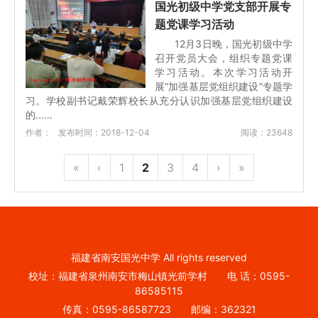
国光初级中学党支部开展专
题党课学习活动
12月3日晚，国光初级中学
召开党员大会，组织专题党课
学习活动。本次学习活动开
展“加强基层党组织建设”专题学
习。学校副书记戴荣辉校长从充分认识加强基层党组织建设
的...…
作者：
发布时间：2018-12-04
阅读：23648
«
‹
1
2
3
4
›
»
福建省南安国光中学 All rights reserved
校址：福建省泉州南安市梅山镇光前学村 电 话：0595-
86585115
传真：0595-86587723 邮编：362321