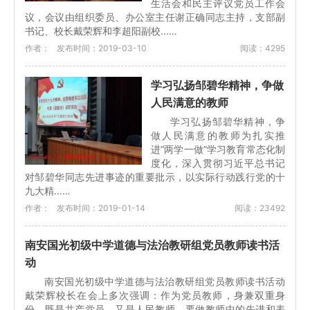
生活会和民主评议党员工作会
议，会议由组织委员、办公室主任谢正确同志主持，支部副
书记、校长戴荣辉和李超阳副校...…
作者：
发布时间：2019-03-10
阅读：4295
学习弘扬邹碧华精神，争做
人民满意的教师
学习弘扬邹碧华精神，争
做人民满意的教师为扎实推
进“两学一做”学习教育常态化制
度化，深入贯彻习近平总书记
对邹碧华同志先进事迹的重要批示，以实际行动践行党的十
九大精...…
作者：
发布时间：2019-01-14
阅读：23492
南安国光初级中学道德与法治教研组党员教师读书活
动
南安国光初级中学道德与法治教研组党员教师读书活动
戴荣辉校长在会上多次强调：作为党员教师，身兼双重身
份，既是共产党员，又是人民教师，要做教师中的先进和表